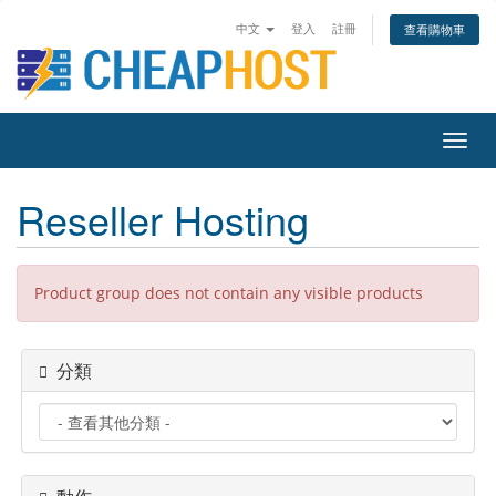
中文
登入
註冊
查看購物車
Toggl
navig
Reseller Hosting
Product group does not contain any visible products
分類