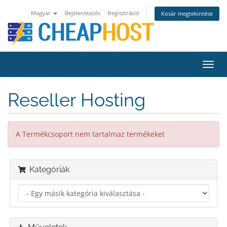
Magyar
Bejelentkezés
Regisztráció
Kosár megtekintése
Váltá
a
navig
Reseller Hosting
A Termékcsoport nem tartalmaz termékeket
Kategóriák