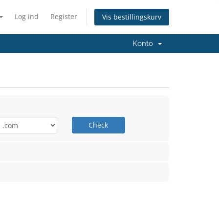
Log ind
Register
Vis bestillingskurv
Konto
Check