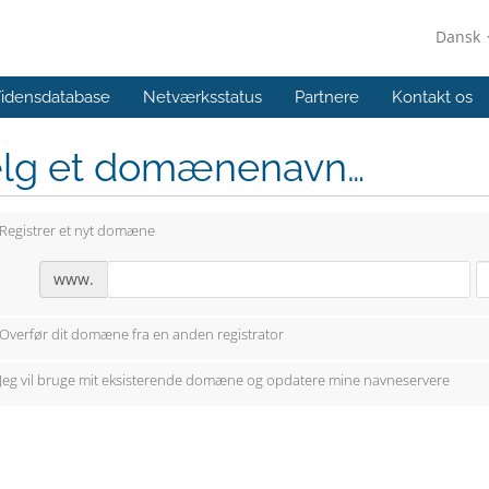
Dansk
idensdatabase
Netværksstatus
Partnere
Kontakt os
lg et domænenavn…
Registrer et nyt domæne
www.
Overfør dit domæne fra en anden registrator
Jeg vil bruge mit eksisterende domæne og opdatere mine navneservere