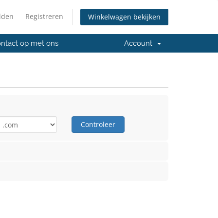
lden
Registreren
Winkelwagen bekijken
ntact op met ons
Account
Controleer