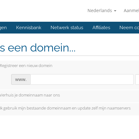
Nederlands
Aanme
gen
Kennisbank
Netwerk status
Affiliates
Neem co
s een domein...
Registreer een nieuw domein
www.
Verhuis je domeinnaam naar ons
Ik gebruik mijn bestaande domeinnaam en update zelf mijn naamservers