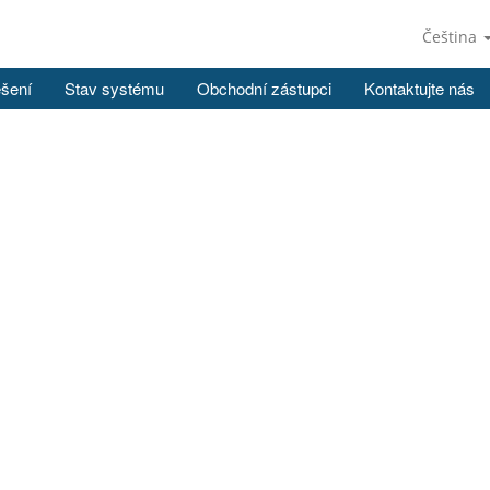
Čeština
ešení
Stav systému
Obchodní zástupci
Kontaktujte nás