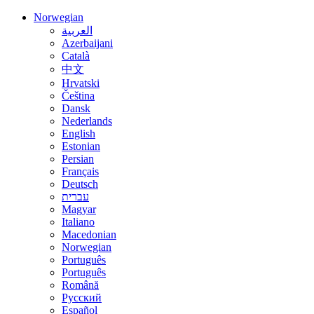
Norwegian
العربية
Azerbaijani
Català
中文
Hrvatski
Čeština
Dansk
Nederlands
English
Estonian
Persian
Français
Deutsch
עברית
Magyar
Italiano
Macedonian
Norwegian
Português
Português
Română
Русский
Español