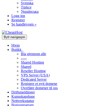
Svenska
Türkçe
Українська
Logg inn
Registrer
Se handlevogn »
Bytt navigasjon
Hjem
Butikk
Bla gjennom alle
-----
Shared Hosting
Shared
Reseller Hosting
VPS Server (USA)
Dedicated Server
Registrer et nytt domene
Overføre domener til oss
Driftsmeldinger
Kunnskapsbase
Nettverksstatus
Bonusprogram