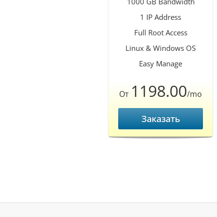
1000 GB Bandwidth
1 IP Address
Full Root Access
Linux & Windows OS
Easy Manage
1198.00
От
/mo
Заказать