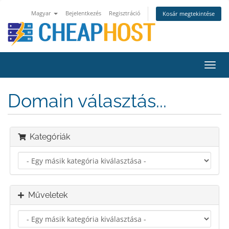
Magyar
Bejelentkezés
Regisztráció
Kosár megtekintése
Váltá
a
navig
Domain választás...
Kategóriák
Műveletek