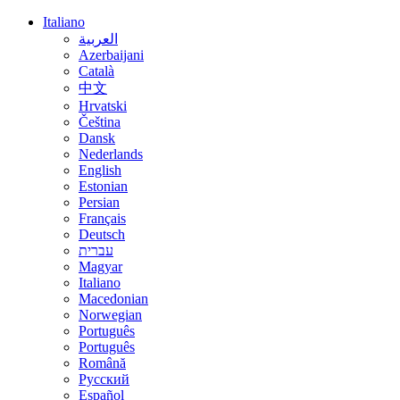
Italiano
العربية
Azerbaijani
Català
中文
Hrvatski
Čeština
Dansk
Nederlands
English
Estonian
Persian
Français
Deutsch
עברית
Magyar
Italiano
Macedonian
Norwegian
Português
Português
Română
Русский
Español