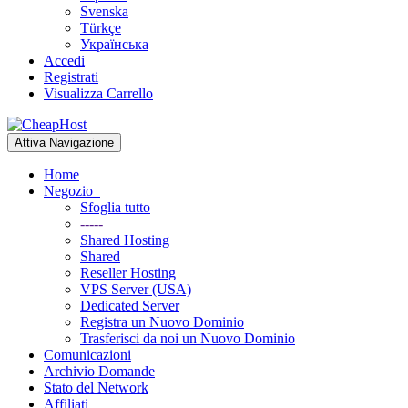
Svenska
Türkçe
Українська
Accedi
Registrati
Visualizza Carrello
Attiva Navigazione
Home
Negozio
Sfoglia tutto
-----
Shared Hosting
Shared
Reseller Hosting
VPS Server (USA)
Dedicated Server
Registra un Nuovo Dominio
Trasferisci da noi un Nuovo Dominio
Comunicazioni
Archivio Domande
Stato del Network
Affiliati