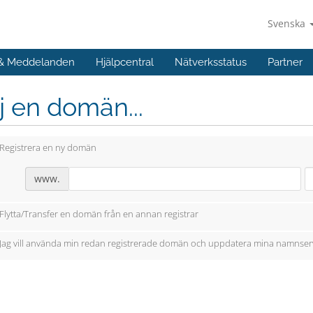
Svenska
 & Meddelanden
Hjälpcentral
Nätverksstatus
Partner
j en domän...
Registrera en ny domän
www.
Flytta/Transfer en domän från en annan registrar
Jag vill använda min redan registrerade domän och uppdatera mina namnser