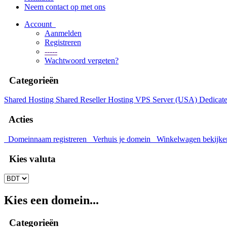
Neem contact op met ons
Account
Aanmelden
Registreren
-----
Wachtwoord vergeten?
Categorieën
Shared Hosting
Shared
Reseller Hosting
VPS Server (USA)
Dedicate
Acties
Domeinnaam registreren
Verhuis je domein
Winkelwagen bekijke
Kies valuta
Kies een domein...
Categorieën