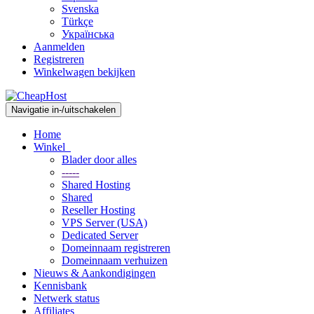
Svenska
Türkçe
Українська
Aanmelden
Registreren
Winkelwagen bekijken
Navigatie in-/uitschakelen
Home
Winkel
Blader door alles
-----
Shared Hosting
Shared
Reseller Hosting
VPS Server (USA)
Dedicated Server
Domeinnaam registreren
Domeinnaam verhuizen
Nieuws & Aankondigingen
Kennisbank
Netwerk status
Affiliates