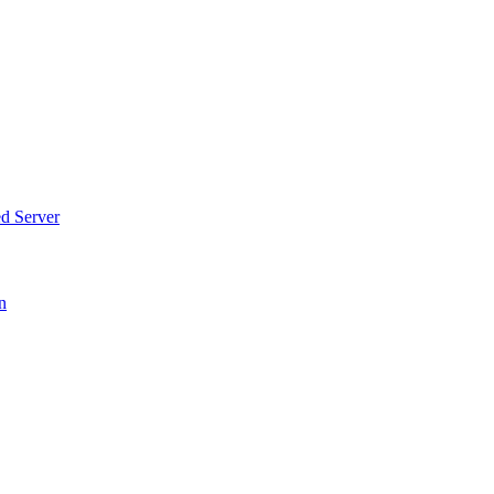
d Server
n