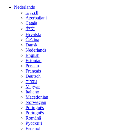
Nederlands
العربية
Azerbaijani
Català
中文
Hrvatski
Čeština
Dansk
Nederlands
English
Estonian
Persian
Français
Deutsch
עברית
Magyar
Italiano
Macedonian
Norwegian
Português
Português
Română
Русский
Español