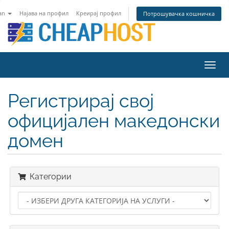
an
Најава на профил
Креирај профил
Потрошувачка кошничка
Toggl
navig
Регистрирај свој
официјален македонски
домен
Категории