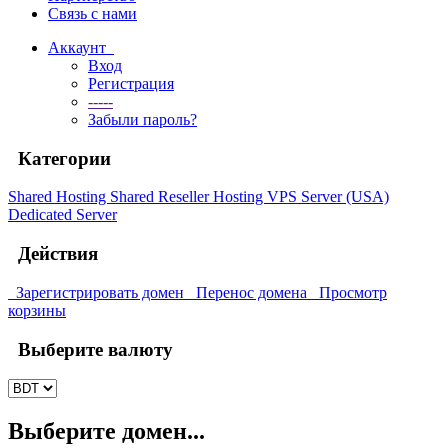
Связь с нами
Аккаунт
Вход
Регистрация
-----
Забыли пароль?
Категории
Shared Hosting
Shared
Reseller Hosting
VPS Server (USA)
Dedicated Server
Действия
Зарегистрировать домен
Перенос домена
Просмотр
корзины
Выберите валюту
Выберите домен...