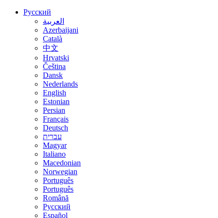
Русский
العربية
Azerbaijani
Català
中文
Hrvatski
Čeština
Dansk
Nederlands
English
Estonian
Persian
Français
Deutsch
עברית
Magyar
Italiano
Macedonian
Norwegian
Português
Português
Română
Русский
Español